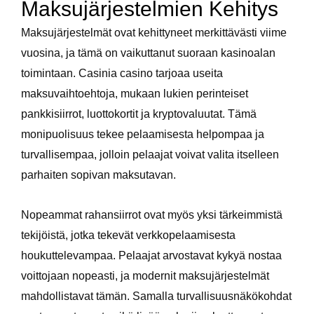
Maksujärjestelmien Kehitys
Maksujärjestelmät ovat kehittyneet merkittävästi viime
vuosina, ja tämä on vaikuttanut suoraan kasinoalan
toimintaan. Casinia casino tarjoaa useita
maksuvaihtoehtoja, mukaan lukien perinteiset
pankkisiirrot, luottokortit ja kryptovaluutat. Tämä
monipuolisuus tekee pelaamisesta helpompaa ja
turvallisempaa, jolloin pelaajat voivat valita itselleen
parhaiten sopivan maksutavan.
Nopeammat rahansiirrot ovat myös yksi tärkeimmistä
tekijöistä, jotka tekevät verkkopelaamisesta
houkuttelevampaa. Pelaajat arvostavat kykyä nostaa
voittojaan nopeasti, ja modernit maksujärjestelmät
mahdollistavat tämän. Samalla turvallisuusnäkökohdat