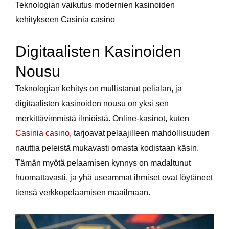
Teknologian vaikutus modernien kasinoiden
kehitykseen Casinia casino
Digitaalisten Kasinoiden
Nousu
Teknologian kehitys on mullistanut pelialan, ja
digitaalisten kasinoiden nousu on yksi sen
merkittävimmistä ilmiöistä. Online-kasinot, kuten
Casinia casino
, tarjoavat pelaajilleen mahdollisuuden
nauttia peleistä mukavasti omasta kodistaan käsin.
Tämän myötä pelaamisen kynnys on madaltunut
huomattavasti, ja yhä useammat ihmiset ovat löytäneet
tiensä verkkopelaamisen maailmaan.