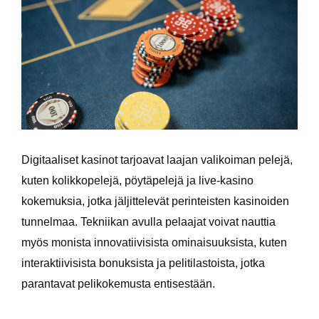
Digitaaliset kasinot tarjoavat laajan valikoiman pelejä,
kuten kolikkopelejä, pöytäpelejä ja live-kasino
kokemuksia, jotka jäljittelevät perinteisten kasinoiden
tunnelmaa. Tekniikan avulla pelaajat voivat nauttia
myös monista innovatiivisista ominaisuuksista, kuten
interaktiivisista bonuksista ja pelitilastoista, jotka
parantavat pelikokemusta entisestään.