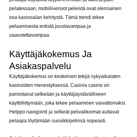
pelatessaan, mobiiliversiot peleistä ovat olennainen
osa kasinoalan kehitystä. Tämä trendi tekee
pelaamisesta entistä joustavampaa ja
saavutettavampaa.
Käyttäjäkokemus Ja
Asiakaspalvelu
Käyttäjäkokemus on keskeinen tekijä nykyaikaisten
kasinoiden menestyksessä. Casinia casino on
panostanut selkeään ja käyttäjäystävälliseen
käyttöliittymään, joka tekee pelaamisen vaivattomaksi.
Helppo navigointi ja selkeät pelivalikoimat auttavat
pelaajia löytämään suosikkipelinsä nopeasti.