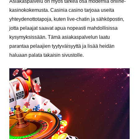
Asiakaspalvelu on myös tärkeä osa modernia online-
kasinokokemusta. Casinia casino tarjoaa useita
yhteydenottotapoja, kuten live-chatin ja sähköpostin,
jotta pelaajat saavat apua nopeasti mahdollisissa
kysymyksissään. Tämä asiakaspalvelun laatu
parantaa pelaajien tyytyväisyyttä ja lisää heidän
haluaan palata takaisin sivustolle.