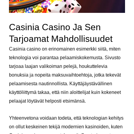
Casinia Casino Ja Sen
Tarjoamat Mahdollisuudet
Casinia casino on erinomainen esimerkki siitä, miten
teknologia voi parantaa pelaamiskokemusta. Sivusto
tarjoaa laajan valikoiman pelejä, houkuttelevia
bonuksia ja nopeita maksuvaihtoehtoja, jotka tekevät
pelaamisesta nautinnollista. Käyttäjäystävällinen
käyttöliittymä takaa, että niin aloittelijat kuin kokeneet
pelaajat löytävät helposti etsimänsä.
Yhteenvetona voidaan todeta, että teknologian kehitys
on ollut keskeinen tekijä modernien kasinoiden, kuten