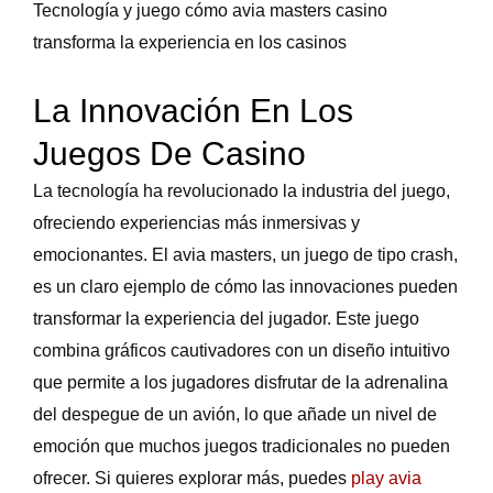
Tecnología y juego cómo avia masters casino
transforma la experiencia en los casinos
La Innovación En Los
Juegos De Casino
La tecnología ha revolucionado la industria del juego,
ofreciendo experiencias más inmersivas y
emocionantes. El avia masters, un juego de tipo crash,
es un claro ejemplo de cómo las innovaciones pueden
transformar la experiencia del jugador. Este juego
combina gráficos cautivadores con un diseño intuitivo
que permite a los jugadores disfrutar de la adrenalina
del despegue de un avión, lo que añade un nivel de
emoción que muchos juegos tradicionales no pueden
ofrecer. Si quieres explorar más, puedes
play avia