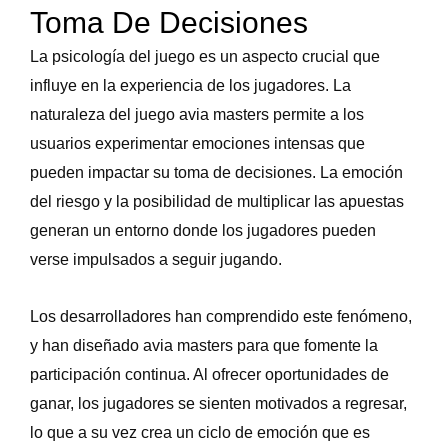
Toma De Decisiones
La psicología del juego es un aspecto crucial que
influye en la experiencia de los jugadores. La
naturaleza del juego avia masters permite a los
usuarios experimentar emociones intensas que
pueden impactar su toma de decisiones. La emoción
del riesgo y la posibilidad de multiplicar las apuestas
generan un entorno donde los jugadores pueden
verse impulsados a seguir jugando.
Los desarrolladores han comprendido este fenómeno,
y han diseñado avia masters para que fomente la
participación continua. Al ofrecer oportunidades de
ganar, los jugadores se sienten motivados a regresar,
lo que a su vez crea un ciclo de emoción que es