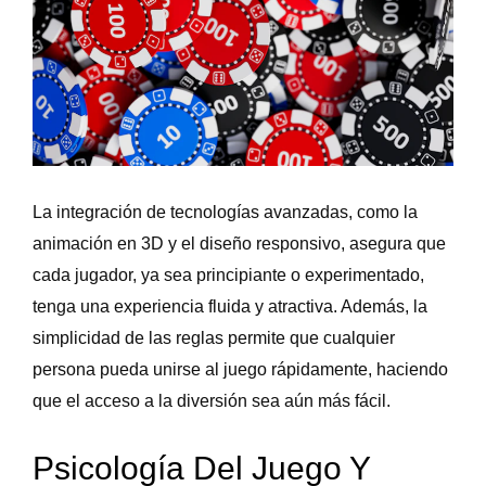
La integración de tecnologías avanzadas, como la
animación en 3D y el diseño responsivo, asegura que
cada jugador, ya sea principiante o experimentado,
tenga una experiencia fluida y atractiva. Además, la
simplicidad de las reglas permite que cualquier
persona pueda unirse al juego rápidamente, haciendo
que el acceso a la diversión sea aún más fácil.
Psicología Del Juego Y