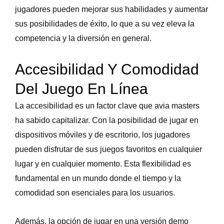
jugadores pueden mejorar sus habilidades y aumentar
sus posibilidades de éxito, lo que a su vez eleva la
competencia y la diversión en general.
Accesibilidad Y Comodidad
Del Juego En Línea
La accesibilidad es un factor clave que avia masters
ha sabido capitalizar. Con la posibilidad de jugar en
dispositivos móviles y de escritorio, los jugadores
pueden disfrutar de sus juegos favoritos en cualquier
lugar y en cualquier momento. Esta flexibilidad es
fundamental en un mundo donde el tiempo y la
comodidad son esenciales para los usuarios.
Además, la opción de jugar en una versión demo