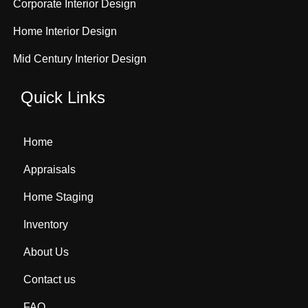
Corporate Interior Design
Home Interior Design
Mid Century Interior Design
Quick Links
Home
Appraisals
Home Staging
Inventory
About Us
Contact us
FAQ