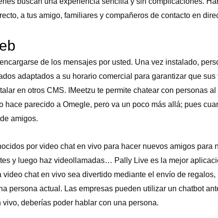
enes buscan una experiencia sencilla y sin complicaciones. Ha
recto, a tus amigo, familiares y compañeros de contacto en direc
Web
encargarse de los mensajes por usted. Una vez instalado, perso
dos adaptados a su horario comercial para garantizar que sus 
stalar en otros CMS. IMeetzu te permite chatear con personas al
 lo hace parecido a Omegle, pero va un poco más allá; pues cuan
a de amigos.
cidos por video chat en vivo para hacer nuevos amigos para ni
ntes y luego haz videollamadas… Pally Live es la mejor aplicac
ideo chat en vivo sea divertido mediante el envío de regalos,
na persona actual. Las empresas pueden utilizar un chatbot ante
n vivo, deberías poder hablar con una persona.