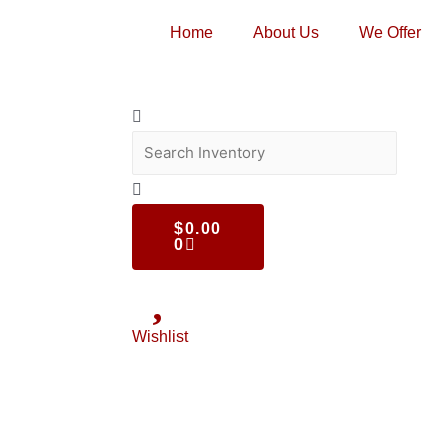
Home
About Us
We Offer
$
0.00
0
Wishlist