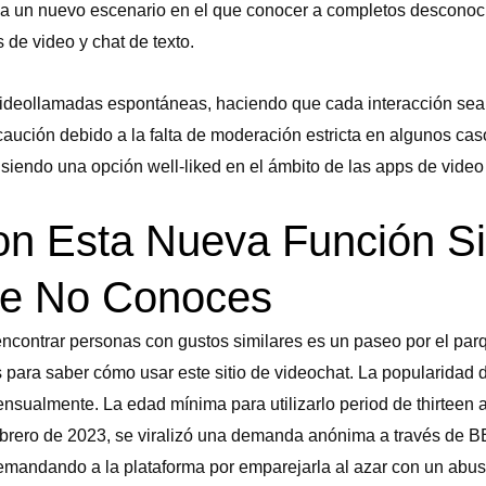
a un nuevo escenario en el que conocer a completos desconocid
 de video y chat de texto.
n videollamadas espontáneas, haciendo que cada interacción se
aución debido a la falta de moderación estricta en algunos ca
iendo una opción well-liked en el ámbito de las apps de video 
on Esta Nueva Función S
ue No Conoces
ncontrar personas con gustos similares es un paseo por el parq
s para saber cómo usar este sitio de videochat. La popularidad
nsualmente. La edad mínima para utilizarlo period de thirteen 
ebrero de 2023, se viralizó una demanda anónima a través de BB
demandando a la plataforma por emparejarla al azar con un abus