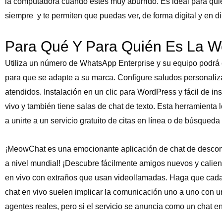
la computadora cuando estés muy aburrido. Es ideal para qui
siempre y te permiten que puedas ver, de forma digital y en di
Para Qué Y Para Quién Es La 
Utiliza un número de WhatsApp Enterprise y su equipo podrá 
para que se adapte a su marca. Configure saludos personaliza
atendidos. Instalación en un clic para WordPress y fácil de in
vivo y también tiene salas de chat de texto. Esta herramienta
a unirte a un servicio gratuito de citas en línea o de búsqued
¡MeowChat es una emocionante aplicación de chat de descono
a nivel mundial! ¡Descubre fácilmente amigos nuevos y calie
en vivo con extraños que usan videollamadas. Haga que cada v
chat en vivo suelen implicar la comunicación uno a uno con u
agentes reales, pero si el servicio se anuncia como un chat e