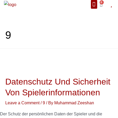
0
About Us
We Also Ship
Contact us
9
Datenschutz Und Sicherheit
Von Spielerinformationen
Leave a Comment
/
9
/ By
Muhammad Zeeshan
Der Schutz der persönlichen Daten der Spieler und die