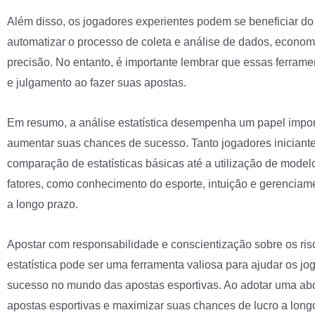
Além disso, os jogadores experientes podem se beneficiar d
automatizar o processo de coleta e análise de dados, econ
precisão. No entanto, é importante lembrar que essas ferra
e julgamento ao fazer suas apostas.
Em resumo, a análise estatística desempenha um papel impor
aumentar suas chances de sucesso. Tanto jogadores iniciantes
comparação de estatísticas básicas até a utilização de model
fatores, como conhecimento do esporte, intuição e gerenciam
a longo prazo.
Apostar com responsabilidade e conscientização sobre os risc
estatística pode ser uma ferramenta valiosa para ajudar os j
sucesso no mundo das apostas esportivas. Ao adotar uma ab
apostas esportivas e maximizar suas chances de lucro a long