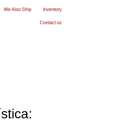
We Also Ship
Inventory
Contact us
stica: