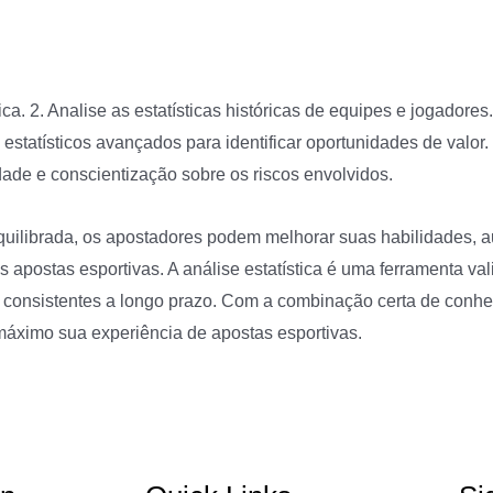
ica. 2. Analise as estatísticas históricas de equipes e jogador
 estatísticos avançados para identificar oportunidades de valor. 
ade e conscientização sobre os riscos envolvidos.
uilibrada, os apostadores podem melhorar suas habilidades, 
 apostas esportivas. A análise estatística é uma ferramenta va
s consistentes a longo prazo. Com a combinação certa de conhec
máximo sua experiência de apostas esportivas.