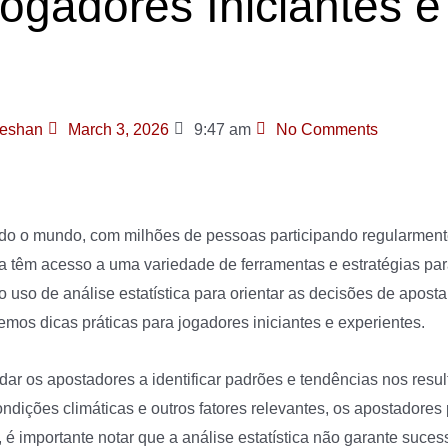
Jogadores Iniciantes e
eshan
March 3, 2026
9:47 am
No Comments
odo o mundo, com milhões de pessoas participando regularment
ra têm acesso a uma variedade de ferramentas e estratégias pa
o de análise estatística para orientar as decisões de aposta.
remos dicas práticas para jogadores iniciantes e experientes.
dar os apostadores a identificar padrões e tendências nos resu
 condições climáticas e outros fatores relevantes, os apostador
é importante notar que a análise estatística não garante suce