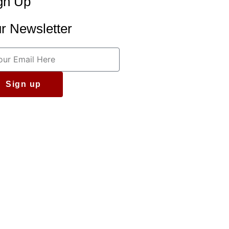
gn Up
r Newsletter
Sign up
acy Policy
Terms And Conditions