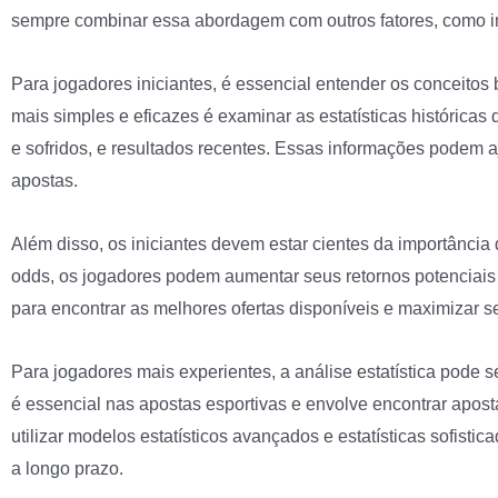
sempre combinar essa abordagem com outros fatores, como in
Para jogadores iniciantes, é essencial entender os conceitos 
mais simples e eficazes é examinar as estatísticas históric
e sofridos, e resultados recentes. Essas informações podem a
apostas.
Além disso, os iniciantes devem estar cientes da importância
odds, os jogadores podem aumentar seus retornos potenciais
para encontrar as melhores ofertas disponíveis e maximizar s
Para jogadores mais experientes, a análise estatística pode s
é essencial nas apostas esportivas e envolve encontrar apos
utilizar modelos estatísticos avançados e estatísticas sofisti
a longo prazo.