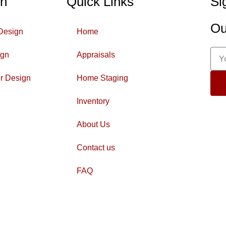
gn
Quick Links
Si
Ou
 Design
Home
ign
Appraisals
or Design
Home Staging
Inventory
About Us
Contact us
FAQ
Priv