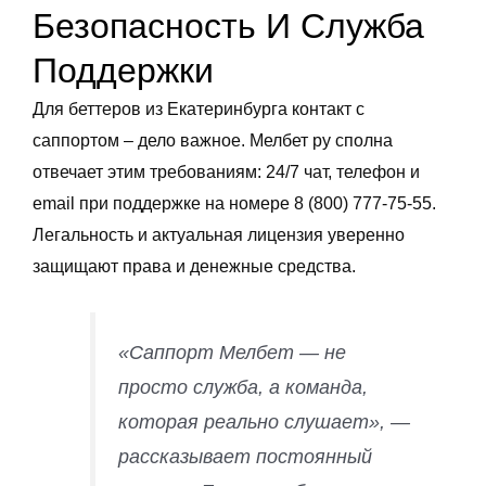
Безопасность И Служба
Поддержки
Для беттеров из Екатеринбурга контакт с
саппортом – дело важное. Мелбет ру сполна
отвечает этим требованиям: 24/7 чат, телефон и
email при поддержке на номере 8 (800) 777-75-55.
Легальность и актуальная лицензия уверенно
защищают права и денежные средства.
«Саппорт Мелбет — не
просто служба, а команда,
которая реально слушает», —
рассказывает постоянный