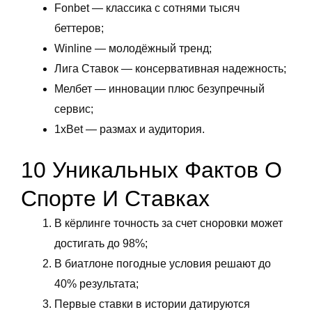
Fonbet — классика с сотнями тысяч
беттеров;
Winline — молодёжный тренд;
Лига Ставок — консервативная надежность;
Мелбет — инновации плюс безупречный
сервис;
1xBet — размах и аудитория.
10 Уникальных Фактов О
Спорте И Ставках
В кёрлинге точность за счет сноровки может
достигать до 98%;
В биатлоне погодные условия решают до
40% результата;
Первые ставки в истории датируются