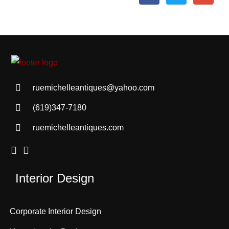
ruemichelleantiques@yahoo.com
(619)347-7180
ruemichelleantiques.com
Interior Design
Corporate Interior Design