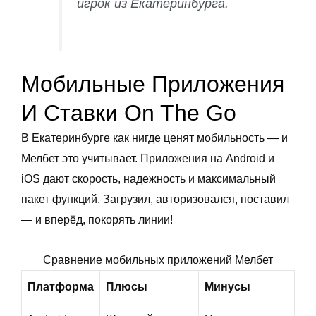
игрок из Екатеринбурга.
Мобильные Приложения
И Ставки On The Go
В Екатеринбурге как нигде ценят мобильность — и
Мелбет это учитывает. Приложения на Android и
iOS дают скорость, надежность и максимальный
пакет функций. Загрузил, авторизовался, поставил
— и вперёд, покорять линии!
Сравнение мобильных приложений Мелбет
Платформа
Плюсы
Минусы