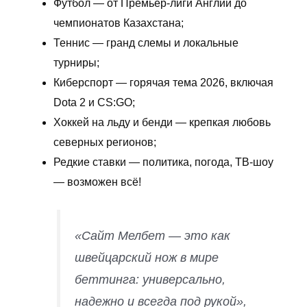
Футбол — от Премьер-лиги Англии до
чемпионатов Казахстана;
Теннис — гранд слемы и локальные
турниры;
Киберспорт — горячая тема 2026, включая
Dota 2 и CS:GO;
Хоккей на льду и бенди — крепкая любовь
северных регионов;
Редкие ставки — политика, погода, ТВ-шоу
— возможен всё!
«Сайт Мелбет — это как
швейцарский нож в мире
беттинга: универсально,
надежно и всегда под рукой»,