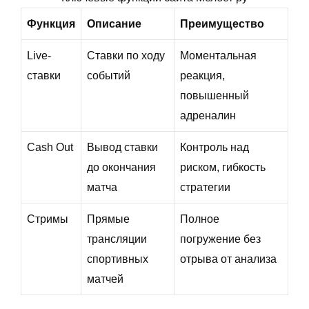
Функция
Описание
Преимущество
Live-
Ставки по ходу
Моментальная
ставки
событий
реакция,
повышенный
адреналин
Cash Out
Вывод ставки
Контроль над
до окончания
риском, гибкость
матча
стратегии
Стримы
Прямые
Полное
трансляции
погружение без
спортивных
отрыва от анализа
матчей