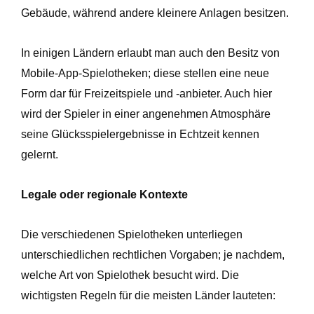
Gebäude, während andere kleinere Anlagen besitzen.
In einigen Ländern erlaubt man auch den Besitz von
Mobile-App-Spielotheken; diese stellen eine neue
Form dar für Freizeitspiele und -anbieter. Auch hier
wird der Spieler in einer angenehmen Atmosphäre
seine Glücksspielergebnisse in Echtzeit kennen
gelernt.
Legale oder regionale Kontexte
Die verschiedenen Spielotheken unterliegen
unterschiedlichen rechtlichen Vorgaben; je nachdem,
welche Art von Spielothek besucht wird. Die
wichtigsten Regeln für die meisten Länder lauteten: