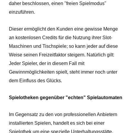
daher beschlossen, einen "freien Spielmodus"
einzuführen.
Dieser ermöglicht den Kunden eine gewisse Menge
an kostenlosen Credits für die Nutzung ihrer Slot-
Maschinen und Tischspiele; so kann jeder auf diese
Weise seinen Freizeitfaktor steigern. Natürlich gilt:
Jeder Spieler, der in diesem Fall mit
Gewinnmöglichkeiten spielt, steht immer noch unter
dem Einfluss des Glücks.
Spielotheken gegenüber "echten" Spielautomaten
Im Gegensatz zu den von professionellen Anbietern
installierten Spielen, handelt es sich bei einer
Spielothek um eine spezielle Unterhaltungsstätte.