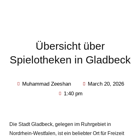
Übersicht über
Spielotheken in Gladbeck
Muhammad Zeeshan
March 20, 2026
1:40 pm
Die Stadt Gladbeck, gelegen im Ruhrgebiet in
Nordrhein-Westfalen, ist ein beliebter Ort für Freizeit