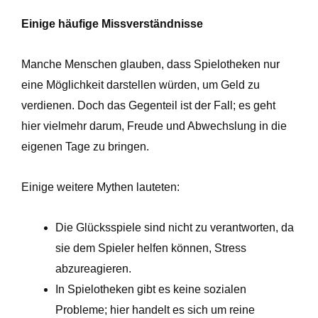
Einige häufige Missverständnisse
Manche Menschen glauben, dass Spielotheken nur
eine Möglichkeit darstellen würden, um Geld zu
verdienen. Doch das Gegenteil ist der Fall; es geht
hier vielmehr darum, Freude und Abwechslung in die
eigenen Tage zu bringen.
Einige weitere Mythen lauteten:
Die Glücksspiele sind nicht zu verantworten, da
sie dem Spieler helfen können, Stress
abzureagieren.
In Spielotheken gibt es keine sozialen
Probleme; hier handelt es sich um reine