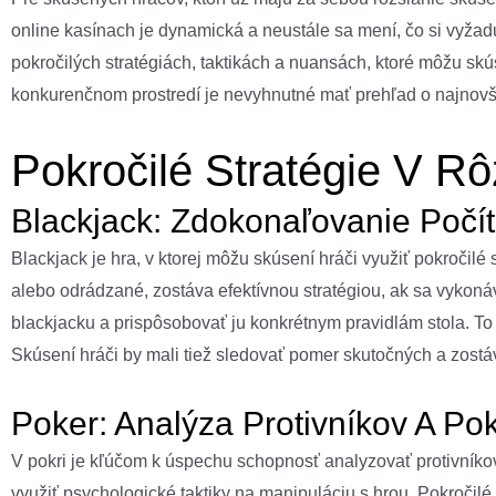
online kasínach je dynamická a neustále sa mení, čo si vyžad
pokročilých stratégiách, taktikách a nuansách, ktoré môžu sk
konkurenčnom prostredí je nevyhnutné mať prehľad o najnovší
Pokročilé Stratégie V R
Blackjack: Zdokonaľovanie Počíta
Blackjack je hra, v ktorej môžu skúsení hráči využiť pokročilé
alebo odrádzané, zostáva efektívnou stratégiou, ak sa vykonáv
blackjacku a prispôsobovať ju konkrétnym pravidlám stola. To 
Skúsení hráči by mali tiež sledovať pomer skutočných a zostáva
Poker: Analýza Protivníkov A Pok
V pokri je kľúčom k úspechu schopnosť analyzovať protivníkov 
využiť psychologické taktiky na manipuláciu s hrou. Pokročilé