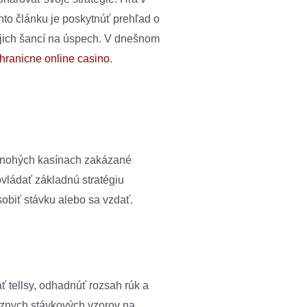
hto článku je poskytnúť prehľad o
vojich šancí na úspech. V dnešnom
hranicne online casino
.
 v mnohých kasínach zakázané
ovládať základnú stratégiu
sobiť stávku alebo sa vzdať.
ť tellsy, odhadnúť rozsah rúk a
rôznych stávkových vzorov na