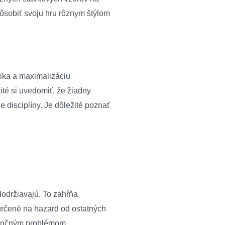
spôsobiť svoju hru rôznym štýlom
zika a maximalizáciu
ité si uvedomiť, že žiadny
 disciplíny. Je dôležité poznať
održiavajú. To zahŕňa
y určené na hazard od ostatných
inančným problémom.