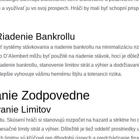
le a využívať ju vo svoj prospech. Hráči by mali byť schopní pri
Riadenie Bankrollu
iť systémy stávkovania a riadenie bankrollu na minimalizáciu ri
 D’Alembert môžu byť použité na riadenie stávok, hoci je dôlež
enie bankrollu, stanovenie limitov strát a výhier a dodržiavanie
epšie vyhovuje vášmu hernému štýlu a tolerancii rizika.
ranie Zodpovedne
anie Limitov
Skúsení hráči si stanovujú rozpočet na hazard a striktne ho d
sačné limity strát a výhier. Dôležité je tiež oddeliť prostriedk
ých limitov sú kľúčové pre dlhodobý úspech a predchádzanie f