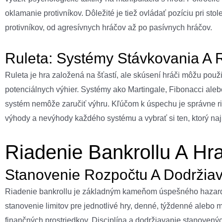
oklamanie protivníkov. Dôležité je tiež ovládať pozíciu pri sto
protivníkov, od agresívnych hráčov až po pasívnych hráčov.
Ruleta: Systémy Stávkovania A 
Ruleta je hra založená na šťastí, ale skúsení hráči môžu použ
potenciálnych výhier. Systémy ako Martingale, Fibonacci alebo
systém nemôže zaručiť výhru. Kľúčom k úspechu je správne riad
výhody a nevýhody každého systému a vybrať si ten, ktorý najl
Riadenie Bankrollu A H
Stanovenie Rozpočtu A Dodržiav
Riadenie bankrollu je základným kameňom úspešného hazardu. 
stanovenie limitov pre jednotlivé hry, denné, týždenné alebo me
finančných prostriedkov. Disciplína a dodržiavanie stanoven