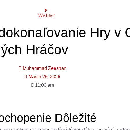
Wishlist
 Zdokonaľovanie Hry v 
ných Hráčov
Muhammad Zeeshan
March 26, 2026
11:00 am
ochopenie Dôležité
osti s online hazardom, je dôležité neustále sa rozvíjať a zdok