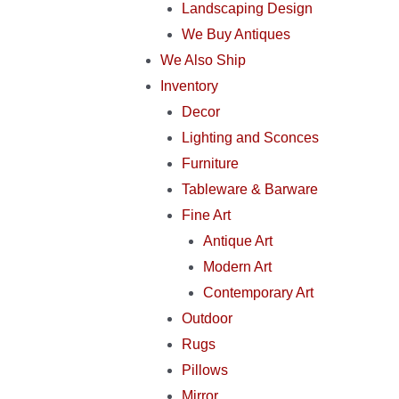
Landscaping Design
We Buy Antiques
We Also Ship
Inventory
Decor
Lighting and Sconces
Furniture
Tableware & Barware
Fine Art
Antique Art
Modern Art
Contemporary Art
Outdoor
Rugs
Pillows
Mirror