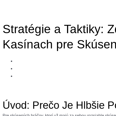
Stratégie a Taktiky:
Kasínach pre Skúse
Úvod: Prečo Je Hlbšie P
Pre skúsených hráčov, ktorí už majú za sebou rozsiahle skúsen