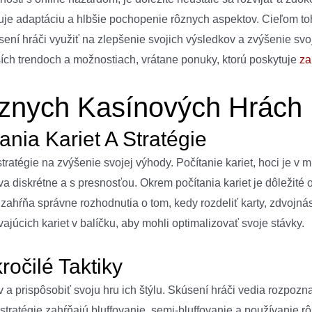
uje adaptáciu a hlbšie pochopenie rôznych aspektov. Cieľom to
úsení hráči využiť na zlepšenie svojich výsledkov a zvýšenie s
ch trendoch a možnostiach, vrátane ponuky, ktorú poskytuje
za
ôznych Kasínových Hrách
nia Kariet A Stratégie
 stratégie na zvýšenie svojej výhody. Počítanie kariet, hoci je
a diskrétne a s presnosťou. Okrem počítania kariet je dôležité 
zahŕňa správne rozhodnutia o tom, kedy rozdeliť karty, zdvojná
júcich kariet v balíčku, aby mohli optimalizovať svoje stávky.
ročilé Taktiky
a prispôsobiť svoju hru ich štýlu. Skúsení hráči vedia rozpozna
 stratégie zahŕňajú bluffovanie, semi-bluffovanie a používanie 