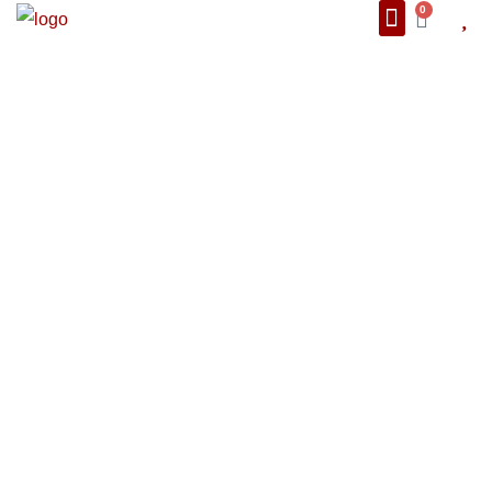
0
About Us
We Also Ship
Contact us