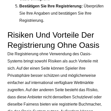
Bestätigen Sie Ihre Registrierung:
Überprüfen
Sie Ihre Angaben und bestätigen Sie Ihre
Registrierung.
Risiken Und Vorteile Der
Registrierung Ohne Oasis
Die Registrierung ohne Verwendung des Oasis-
Systems bringt sowohl Risiken als auch Vorteile mit
sich. Auf der einen Seite können Spieler ihre
Privatsphäre besser schützen und möglicherweise
einfacher auf international verfügbare Wettmärkte
zugreifen. Auf der anderen Seite besteht das Risiko,
dass diese Anbieter nicht denselben Schutzlevel oder
dieselbe Fairness bieten wie registrierte Buchmacher,