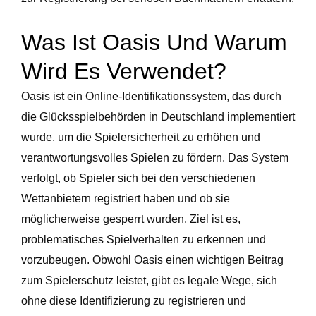
Was Ist Oasis Und Warum
Wird Es Verwendet?
Oasis ist ein Online-Identifikationssystem, das durch
die Glücksspielbehörden in Deutschland implementiert
wurde, um die Spielersicherheit zu erhöhen und
verantwortungsvolles Spielen zu fördern. Das System
verfolgt, ob Spieler sich bei den verschiedenen
Wettanbietern registriert haben und ob sie
möglicherweise gesperrt wurden. Ziel ist es,
problematisches Spielverhalten zu erkennen und
vorzubeugen. Obwohl Oasis einen wichtigen Beitrag
zum Spielerschutz leistet, gibt es legale Wege, sich
ohne diese Identifizierung zu registrieren und