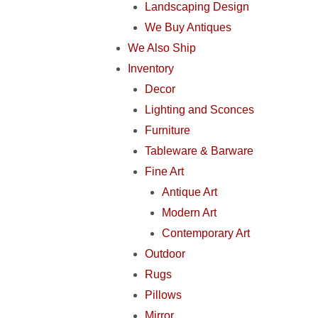
Landscaping Design
We Buy Antiques
We Also Ship
Inventory
Decor
Lighting and Sconces
Furniture
Tableware & Barware
Fine Art
Antique Art
Modern Art
Contemporary Art
Outdoor
Rugs
Pillows
Mirror