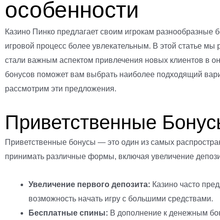
особенности
Казино Пинко предлагает своим игрокам разнообразные 
игровой процесс более увлекательным. В этой статье мы
стали важным аспектом привлечения новых клиентов в он
бонусов поможет вам выбрать наиболее подходящий вари
рассмотрим эти предложения.
Приветственные Бонус
Приветственные бонусы — это один из самых распростра
принимать различные формы, включая увеличение депози
Увеличение первого депозита:
Казино часто пред
возможность начать игру с большими средствами.
Бесплатные спины:
В дополнение к денежным бон