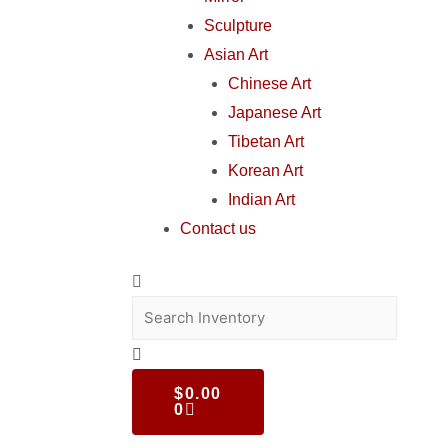
Sculpture
Asian Art
Chinese Art
Japanese Art
Tibetan Art
Korean Art
Indian Art
Contact us
$
0.00
0