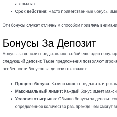
автоматах.
Срок действия:
Часто приветственные бонусы имею
Эти бонусы служат отличным способом привлечь внимание
Бонусы За Депозит
Бонусы за депозит представляют собой еще один популяр
следующий депозит. Такие предложения позволяют игрока
особенности бонусов за депозит включают:
Процент бонуса:
Казино может предлагать игрокам
Максимальный лимит:
Каждый бонус имеет максим
Условия отыгрыша:
Обычно бонусы за депозит со
определенное количество раз, прежде чем смогут 