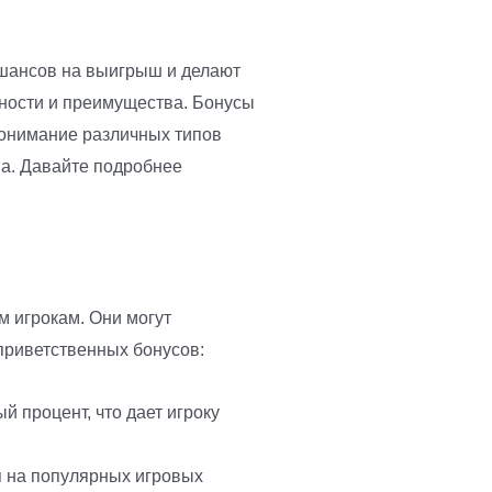
 шансов на выигрыш и делают
нности и преимущества. Бонусы
Понимание различных типов
а. Давайте подробнее
 игрокам. Они могут
приветственных бонусов:
 процент, что дает игроку
 на популярных игровых