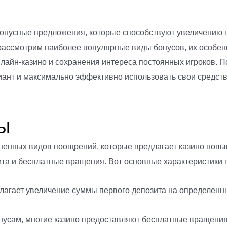
бонусные предложения, которые способствуют увеличению
 рассмотрим наиболее популярные виды бонусов, их особе
лайн-казино и сохранения интереса постоянных игроков. 
ант и максимально эффективно использовать свои средств
ы
ненных видов поощрений, которые предлагает казино новым
та и бесплатные вращения. Вот основные характеристики 
лагает увеличение суммы первого депозита на определенный
усам, многие казино предоставляют бесплатные вращения