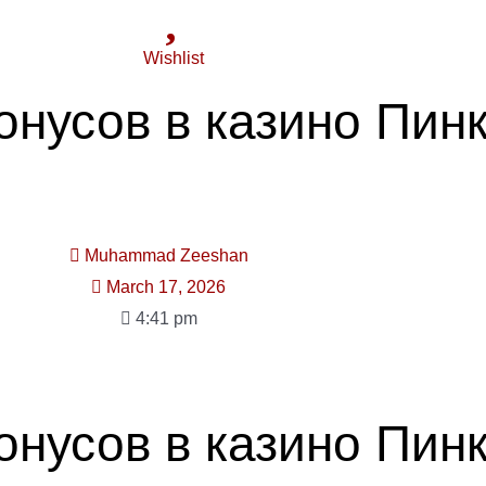
Wishlist
нусов в казино Пинк
Muhammad Zeeshan
March 17, 2026
4:41 pm
нусов в казино Пинк