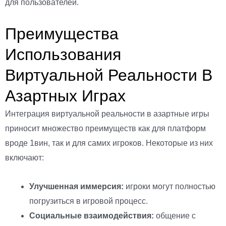
для пользователей.
Преимущества
Использования
Виртуальной Реальности В
Азартных Играх
Интеграция виртуальной реальности в азартные игры
приносит множество преимуществ как для платформ
вроде 1вин, так и для самих игроков. Некоторые из них
включают:
Улучшенная иммерсия:
игроки могут полностью
погрузиться в игровой процесс.
Социальные взаимодействия:
общение с