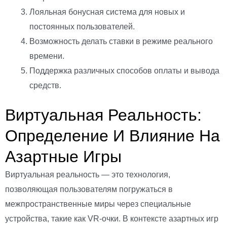
Лояльная бонусная система для новых и
постоянных пользователей.
Возможность делать ставки в режиме реального
времени.
Поддержка различных способов оплаты и вывода
средств.
Виртуальная Реальность:
Определение И Влияние На
Азартные Игры
Виртуальная реальность — это технология,
позволяющая пользователям погружаться в
межпространственные миры через специальные
устройства, такие как VR-очки. В контексте азартных игр