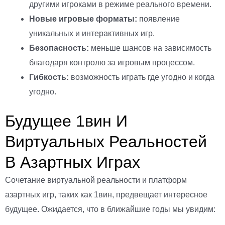
другими игроками в режиме реального времени.
Новые игровые форматы:
появление
уникальных и интерактивных игр.
Безопасность:
меньше шансов на зависимость
благодаря контролю за игровым процессом.
Гибкость:
возможность играть где угодно и когда
угодно.
Будущее 1вин И
Виртуальных Реальностей
В Азартных Играх
Сочетание виртуальной реальности и платформ
азартных игр, таких как 1вин, предвещает интересное
будущее. Ожидается, что в ближайшие годы мы увидим: