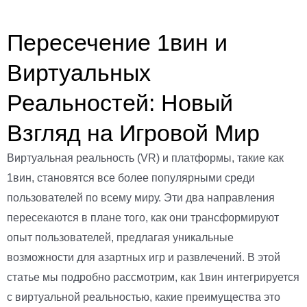
Пересечение 1вин и
Виртуальных
Реальностей: Новый
Взгляд на Игровой Мир
Виртуальная реальность (VR) и платформы, такие как
1вин, становятся все более популярными среди
пользователей по всему миру. Эти два направления
пересекаются в плане того, как они трансформируют
опыт пользователей, предлагая уникальные
возможности для азартных игр и развлечений. В этой
статье мы подробно рассмотрим, как 1вин интегрируется
с виртуальной реальностью, какие преимущества это