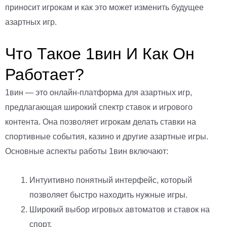
приносит игрокам и как это может изменить будущее
азартных игр.
Что Такое 1вин И Как Он
Работает?
1вин — это онлайн-платформа для азартных игр,
предлагающая широкий спектр ставок и игрового
контента. Она позволяет игрокам делать ставки на
спортивные события, казино и другие азартные игры.
Основные аспекты работы 1вин включают:
Интуитивно понятный интерфейс, который
позволяет быстро находить нужные игры.
Широкий выбор игровых автоматов и ставок на
спорт.