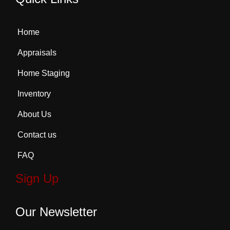
Home
Appraisals
Home Staging
Inventory
About Us
Contact us
FAQ
Sign Up
Our Newsletter