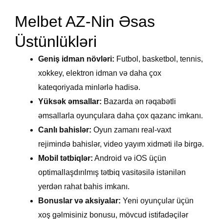
Melbet AZ-Nin Əsas
Üstünlükləri
Geniş idman növləri:
Futbol, basketbol, tennis,
xokkey, elektron idman və daha çox
kateqoriyada minlərlə hadisə.
Yüksək əmsallar:
Bazarda ən rəqabətli
əmsallarla oyunçulara daha çox qazanc imkanı.
Canlı bahislər:
Oyun zamanı real-vaxt
rejimində bahislər, video yayım xidməti ilə birgə.
Mobil tətbiqlər:
Android və iOS üçün
optimallaşdırılmış tətbiq vasitəsilə istənilən
yerdən rahat bahis imkanı.
Bonuslar və aksiyalar:
Yeni oyunçular üçün
xoş gəlmisiniz bonusu, mövcud istifadəçilər