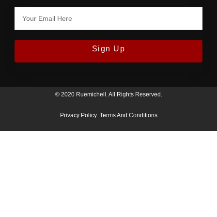
Sign Up
© 2020 Ruemichell. All Rights Reserved.
Privacy Policy
Terms And Conditions