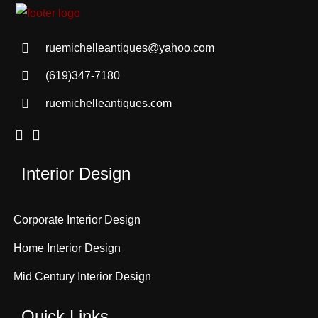
ruemichelleantiques@yahoo.com
(619)347-7180
ruemichelleantiques.com
Interior Design
Corporate Interior Design
Home Interior Design
Mid Century Interior Design
Quick Links