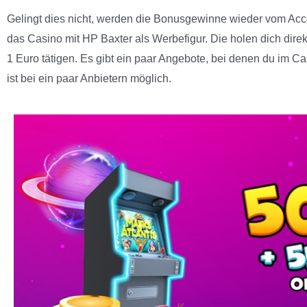
Gelingt dies nicht, werden die Bonusgewinne wieder vom Acc
das Casino mit HP Baxter als Werbefigur. Die holen dich dire
1 Euro tätigen. Es gibt ein paar Angebote, bei denen du im 
ist bei ein paar Anbietern möglich.