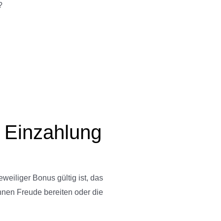
?
 Einzahlung
eiliger Bonus gültig ist, das
hnen Freude bereiten oder die