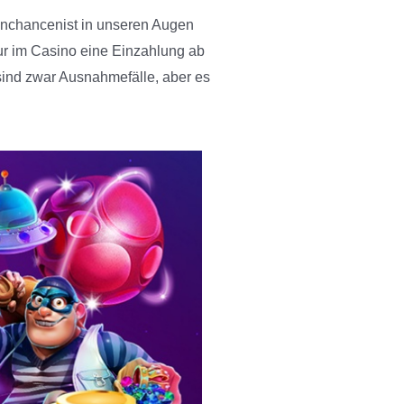
nnchancenist in unseren Augen
nur im Casino eine Einzahlung ab
sind zwar Ausnahmefälle, aber es