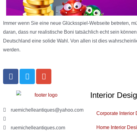
Immer wenn Sie eine neue Glücksspiel-Webseite betreten, m
daran, dass nur realistische Boni tatsächlich echt sein könn
Deutschland eine solide Wahl. Von allen ist dies wahrscheinl
werden.
Interior Desi
ruemichelleantiques@yahoo.com
Corporate Interior
(619)347-7180
Home Interior Des
ruemichelleantiques.com