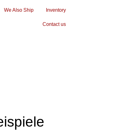
We Also Ship
Inventory
Contact us
ispiele