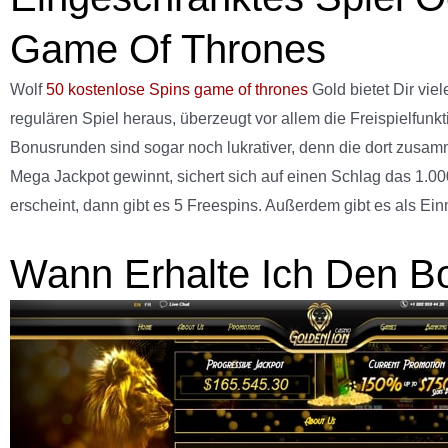
Game Of Thrones
Wolf
50 kostenlose Spins game of thrones
Gold bietet Dir vi
regulären Spiel heraus, überzeugt vor allem die Freispielfunk
Bonusrunden sind sogar noch lukrativer, denn die dort zusa
Mega Jackpot gewinnt, sichert sich auf einen Schlag das 1.
erscheint, dann gibt es 5 Freespins. Außerdem gibt es als E
Wann Erhalte Ich Den B