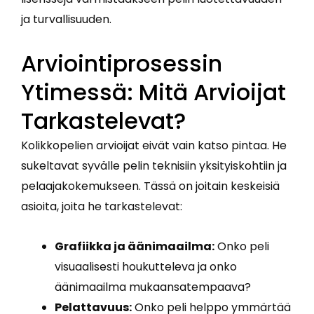
ja turvallisuuden.
Arviointiprosessin
Ytimessä: Mitä Arvioijat
Tarkastelevat?
Kolikkopelien arvioijat eivät vain katso pintaa. He
sukeltavat syvälle pelin teknisiin yksityiskohtiin ja
pelaajakokemukseen. Tässä on joitain keskeisiä
asioita, joita he tarkastelevat:
Grafiikka ja äänimaailma:
Onko peli
visuaalisesti houkutteleva ja onko
äänimaailma mukaansatempaava?
Pelattavuus:
Onko peli helppo ymmärtää