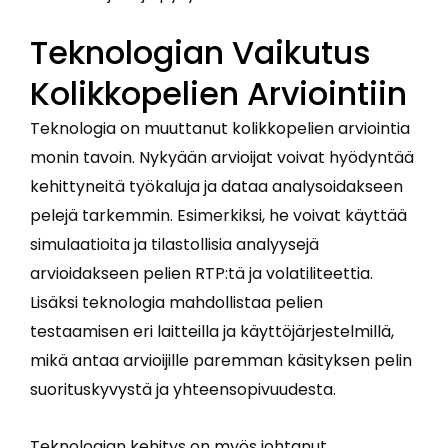
Teknologian Vaikutus
Kolikkopelien Arviointiin
Teknologia on muuttanut kolikkopelien arviointia
monin tavoin. Nykyään arvioijat voivat hyödyntää
kehittyneitä työkaluja ja dataa analysoidakseen
pelejä tarkemmin. Esimerkiksi, he voivat käyttää
simulaatioita ja tilastollisia analyysejä
arvioidakseen pelien RTP:tä ja volatiliteettia.
Lisäksi teknologia mahdollistaa pelien
testaamisen eri laitteilla ja käyttöjärjestelmillä,
mikä antaa arvioijille paremman käsityksen pelin
suorituskyvystä ja yhteensopivuudesta.
Teknologian kehitys on myös johtanut