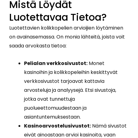
Mistä Löydät
Luotettavaa Tietoa?
Luotettavien kolikkopelien arvioijien löytäminen
on avainasemassa. On monia lähteitä, joista voit
saada arvokasta tietoa:
Pelialan verkkosivustot:
Monet
kasinoihin ja kolikkopeleihin keskittyvät
verkkosivustot tarjoavat kattavia
arvosteluja ja analyysejä. Etsi sivustoja,
jotka ovat tunnettuja
puolueettomuudestaan ja
asiantuntemuksestaan.
Kasinoarvostelusivustot:
Nämä sivustot
eivät ainoastaan arvioi kasinoita, vaan