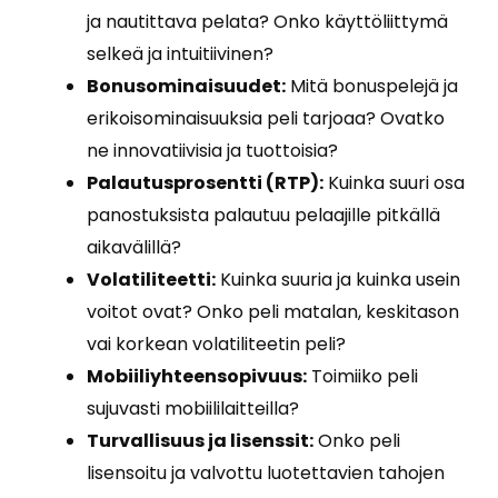
ja nautittava pelata? Onko käyttöliittymä
selkeä ja intuitiivinen?
Bonusominaisuudet:
Mitä bonuspelejä ja
erikoisominaisuuksia peli tarjoaa? Ovatko
ne innovatiivisia ja tuottoisia?
Palautusprosentti (RTP):
Kuinka suuri osa
panostuksista palautuu pelaajille pitkällä
aikavälillä?
Volatiliteetti:
Kuinka suuria ja kuinka usein
voitot ovat? Onko peli matalan, keskitason
vai korkean volatiliteetin peli?
Mobiiliyhteensopivuus:
Toimiiko peli
sujuvasti mobiililaitteilla?
Turvallisuus ja lisenssit:
Onko peli
lisensoitu ja valvottu luotettavien tahojen