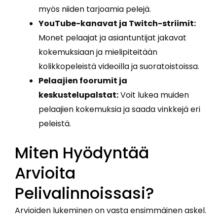
myös niiden tarjoamia pelejä.
YouTube-kanavat ja Twitch-striimit:
Monet pelaajat ja asiantuntijat jakavat
kokemuksiaan ja mielipiteitään
kolikkopeleistä videoilla ja suoratoistoissa.
Pelaajien foorumit ja
keskustelupalstat:
Voit lukea muiden
pelaajien kokemuksia ja saada vinkkejä eri
peleistä.
Miten Hyödyntää
Arvioita
Pelivalinnoissasi?
Arvioiden lukeminen on vasta ensimmäinen askel.