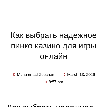
Как выбрать надежное
пинко казино для игры
онлайн
Muhammad Zeeshan
March 13, 2026
8:57 pm