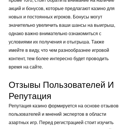
Кроме того, стоит обратить внимание на наличие
акций и бонусов, которые предлагают казино для
новых и постоянных игроков. Бонусы могут
значительно увеличить ваши шансы на выигрыш,
однако важно внимательно ознакомиться с
условиями их получения и отыгрыша. Также
имейте в виду, что чем разнообразнее игровой
контент, тем более интересно будет проводить
время на сайте.
Отзывы Пользователей И
Репутация
Репутация казино формируется на основе отзывов
пользователей и мнений экспертов в области
азартных игр. Перед регистрацией стоит изучить