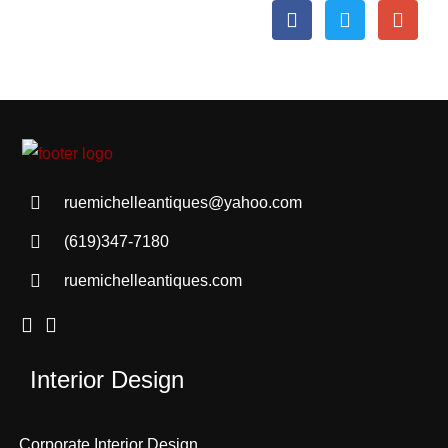
ruemichelleantiques@yahoo.com
(619)347-7180
ruemichelleantiques.com
Interior Design
Corporate Interior Design