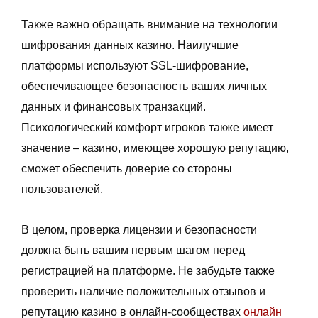
Также важно обращать внимание на технологии
шифрования данных казино. Наилучшие
платформы используют SSL-шифрование,
обеспечивающее безопасность ваших личных
данных и финансовых транзакций.
Психологический комфорт игроков также имеет
значение – казино, имеющее хорошую репутацию,
сможет обеспечить доверие со стороны
пользователей.
В целом, проверка лицензии и безопасности
должна быть вашим первым шагом перед
регистрацией на платформе. Не забудьте также
проверить наличие положительных отзывов и
репутацию казино в онлайн-сообществах
онлайн