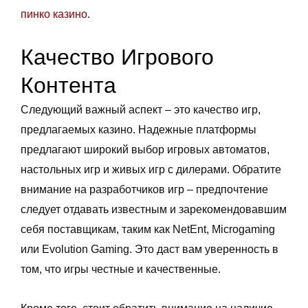
пинко казино
.
Качество Игрового
Контента
Следующий важный аспект – это качество игр,
предлагаемых казино. Надежные платформы
предлагают широкий выбор игровых автоматов,
настольных игр и живых игр с дилерами. Обратите
внимание на разработчиков игр – предпочтение
следует отдавать известным и зарекомендовавшим
себя поставщикам, таким как NetEnt, Microgaming
или Evolution Gaming. Это даст вам уверенность в
том, что игры честные и качественные.