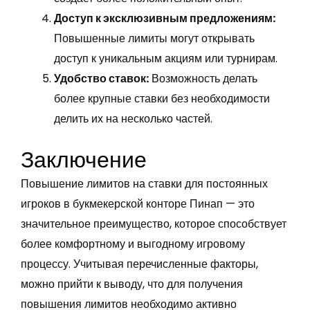
Доступ к эксклюзивным предложениям:
Повышенные лимиты могут открывать
доступ к уникальным акциям или турнирам.
Удобство ставок:
Возможность делать
более крупные ставки без необходимости
делить их на несколько частей.
Заключение
Повышение лимитов на ставки для постоянных
игроков в букмекерской конторе Пинап — это
значительное преимущество, которое способствует
более комфортному и выгодному игровому
процессу. Учитывая перечисленные факторы,
можно прийти к выводу, что для получения
повышения лимитов необходимо активно