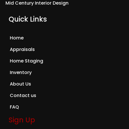
Mid Century Interior Design
Quick Links
Home
Appraisals
Home Staging
Inventory
About Us
Contact us
FAQ
Sign Up