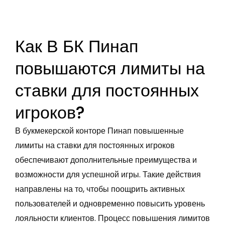
Как В БК Пинап
повышаются лимиты на
ставки для постоянных
игроков?
В букмекерской конторе Пинап повышенные
лимиты на ставки для постоянных игроков
обеспечивают дополнительные преимущества и
возможности для успешной игры. Такие действия
направлены на то, чтобы поощрить активных
пользователей и одновременно повысить уровень
лояльности клиентов. Процесс повышения лимитов