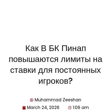
Как В БК Пинап
повышаются лимиты на
ставки для постоянных
игроков?
Muhammad Zeeshan
March 24, 2026
1:09 am