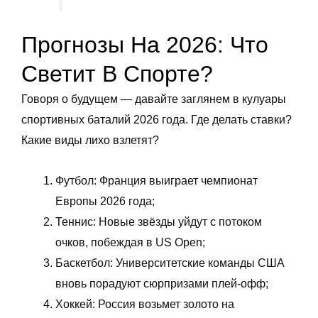
Прогнозы На 2026: Что
Светит В Спорте?
Говоря о будущем — давайте заглянем в кулуары
спортивных баталий 2026 года. Где делать ставки?
Какие виды лихо взлетят?
Футбол: Франция выиграет чемпионат
Европы 2026 года;
Теннис: Новые звёзды уйдут с потоком
очков, побеждая в US Open;
Баскетбол: Университетские команды США
вновь порадуют сюрпризами плей-офф;
Хоккей: Россия возьмет золото на