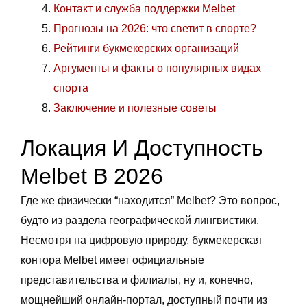
Контакт и служба поддержки Melbet
Прогнозы на 2026: что светит в спорте?
Рейтинги букмекерских организаций
Аргументы и факты о популярных видах
спорта
Заключение и полезные советы
Локация И Доступность
Melbet В 2026
Где же физически “находится” Melbet? Это вопрос,
будто из раздела географической лингвистики.
Несмотря на цифровую природу, букмекерская
контора Melbet имеет официальные
представительства и филиалы, ну и, конечно,
мощнейший онлайн-портал, доступный почти из