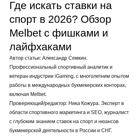
Где искать ставки на
спорт в 2026? Обзор
Melbet с фишками и
лайфхаками
Автор статьи:
Александр Семкин
.
Профессиональный спортивный аналитик и
ветеран индустрии iGaming, с многолетним опытом
работы в международных букмекерских конторах,
включая Melbet.
Проверяющий/редактор:
Ника Кожура
. Эксперт в
области спортивного маркетинга и SEO, журналист
с глубоким знанием ставок на спорт и нюансов
букмекерской деятельности в России и СНГ.