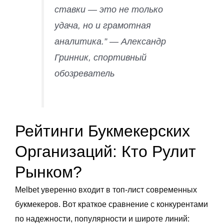
ставки — это не только
удача, но и грамотная
аналитика.” — Александр
Гринник, спортивный
обозреватель
Рейтинги Букмекерских
Организаций: Кто Рулит
Рынком?
Melbet уверенно входит в топ-лист современных
букмекеров. Вот краткое сравнение с конкурентами
по надежности, популярности и широте линий: