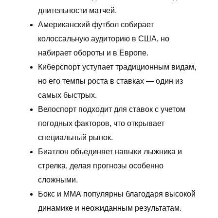
длительности матчей.
Американский футбол собирает
колоссальную аудиторию в США, но
набирает обороты и в Европе.
Киберспорт уступает традиционным видам,
но его темпы роста в ставках — один из
самых быстрых.
Велоспорт подходит для ставок с учетом
погодных факторов, что открывает
специальный рынок.
Биатлон объединяет навыки лыжника и
стрелка, делая прогнозы особенно
сложными.
Бокс и ММА популярны благодаря высокой
динамике и неожиданным результатам.