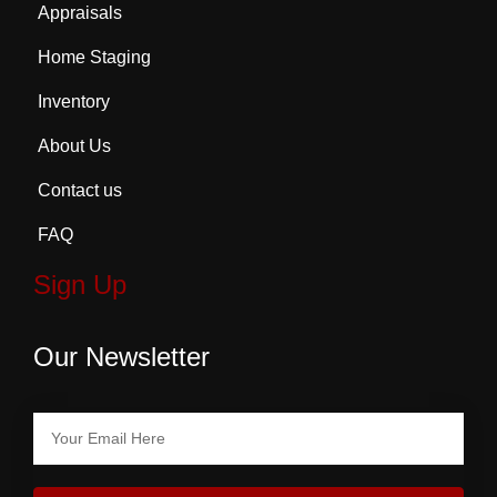
Appraisals
Home Staging
Inventory
About Us
Contact us
FAQ
Sign Up
Our Newsletter