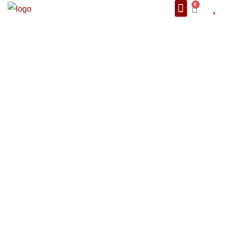
0
About Us
We Also Ship
Contact us