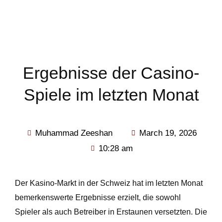
Ergebnisse der Casino-
Spiele im letzten Monat
Muhammad Zeeshan
March 19, 2026
10:28 am
Der Kasino-Markt in der Schweiz hat im letzten Monat
bemerkenswerte Ergebnisse erzielt, die sowohl
Spieler als auch Betreiber in Erstaunen versetzten. Die