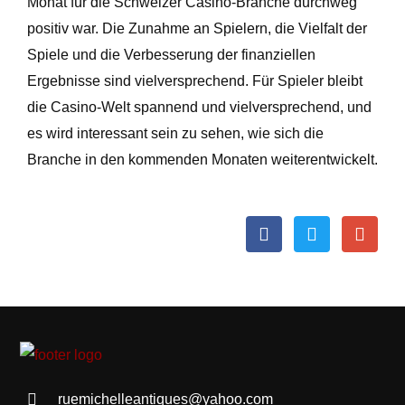
Monat für die Schweizer Casino-Branche durchweg
positiv war. Die Zunahme an Spielern, die Vielfalt der
Spiele und die Verbesserung der finanziellen
Ergebnisse sind vielversprechend. Für Spieler bleibt
die Casino-Welt spannend und vielversprechend, und
es wird interessant sein zu sehen, wie sich die
Branche in den kommenden Monaten weiterentwickelt.
ruemichelleantiques@yahoo.com