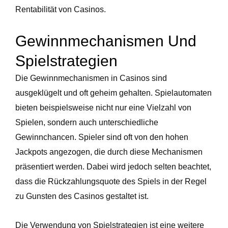
Rentabilität von Casinos.
Gewinnmechanismen Und
Spielstrategien
Die Gewinnmechanismen in Casinos sind
ausgeklügelt und oft geheim gehalten. Spielautomaten
bieten beispielsweise nicht nur eine Vielzahl von
Spielen, sondern auch unterschiedliche
Gewinnchancen. Spieler sind oft von den hohen
Jackpots angezogen, die durch diese Mechanismen
präsentiert werden. Dabei wird jedoch selten beachtet,
dass die Rückzahlungsquote des Spiels in der Regel
zu Gunsten des Casinos gestaltet ist.
Die Verwendung von Spielstrategien ist eine weitere