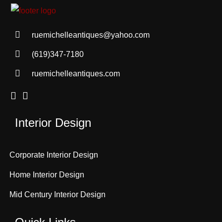
ruemichelleantiques@yahoo.com
(619)347-7180
ruemichelleantiques.com
Interior Design
Corporate Interior Design
Home Interior Design
Mid Century Interior Design