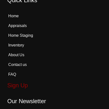
Quick Links
Home
Appraisals
Home Staging
Inventory
About Us
Contact us
FAQ
Sign Up
Our Newsletter