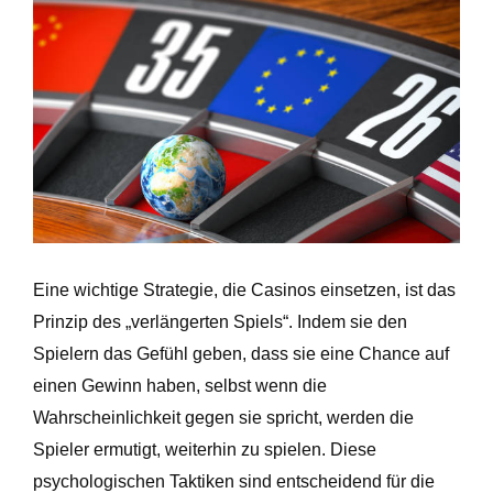
Eine wichtige Strategie, die Casinos einsetzen, ist das
Prinzip des „verlängerten Spiels“. Indem sie den
Spielern das Gefühl geben, dass sie eine Chance auf
einen Gewinn haben, selbst wenn die
Wahrscheinlichkeit gegen sie spricht, werden die
Spieler ermutigt, weiterhin zu spielen. Diese
psychologischen Taktiken sind entscheidend für die