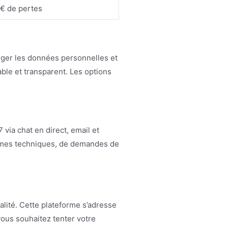
€ de pertes
éger les données personnelles et
ble et transparent. Les options
via chat en direct, email et
lèmes techniques, de demandes de
alité. Cette plateforme s’adresse
vous souhaitez tenter votre