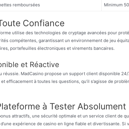
nettes remboursées
Minimum 50
n Toute Confiance
eforme utilise des technologies de cryptage avancées pour prot
torités compétentes, garantissant un environnement de jeu équita
ires, portefeuilles électroniques et virements bancaires.
onible et Réactive
u réussie. MadCasino propose un support client disponible 24/7 
et efficacement à toutes les questions, qu’il s’agisse de prob
lateforme à Tester Absolument
us attractifs, une sécurité optimale et un service client de qu
’une expérience de casino en ligne fiable et divertissante. Si 