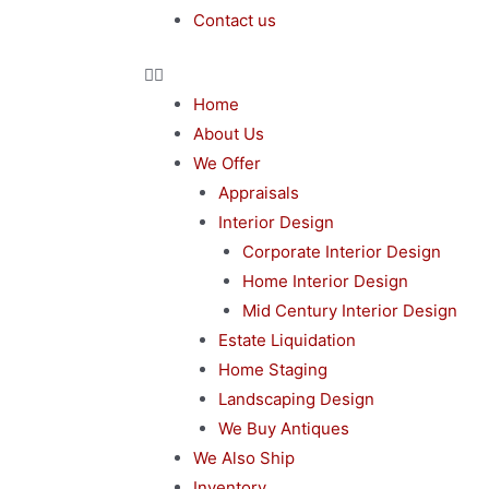
Contact us
Home
About Us
We Offer
Appraisals
Interior Design
Corporate Interior Design
Home Interior Design
Mid Century Interior Design
Estate Liquidation
Home Staging
Landscaping Design
We Buy Antiques
We Also Ship
Inventory