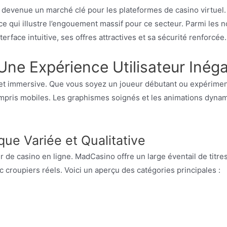
st devenue un marché clé pour les plateformes de casino virtuel.
, ce qui illustre l’engouement massif pour ce secteur. Parmi les
face intuitive, ses offres attractives et sa sécurité renforcée.
ne Expérience Utilisateur Inég
e et immersive. Que vous soyez un joueur débutant ou expérimen
 compris mobiles. Les graphismes soignés et les animations dyna
que Variée et Qualitative
ur de casino en ligne. MadCasino offre un large éventail de titre
c croupiers réels. Voici un aperçu des catégories principales :