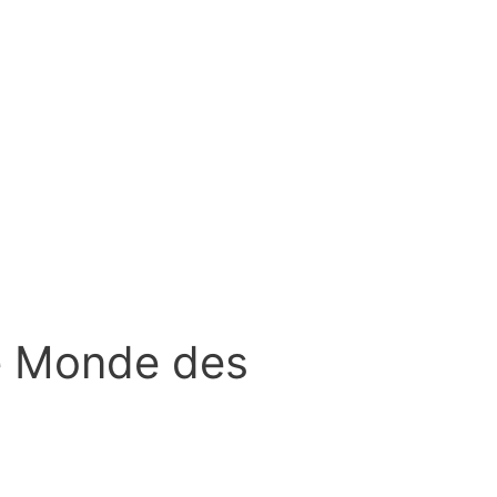
e Monde des