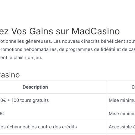
sez Vos Gains sur MadCasino
motionnelles généreuses. Les nouveaux inscrits bénéficient so
 de promotions hebdomadaires, de programmes de fidélité et de c
t le plaisir de jeu.
asino
Description
C
0€ + 100 tours gratuits
Mise minim
0€
Mise minim
les échangeables contre des crédits
Accessible à