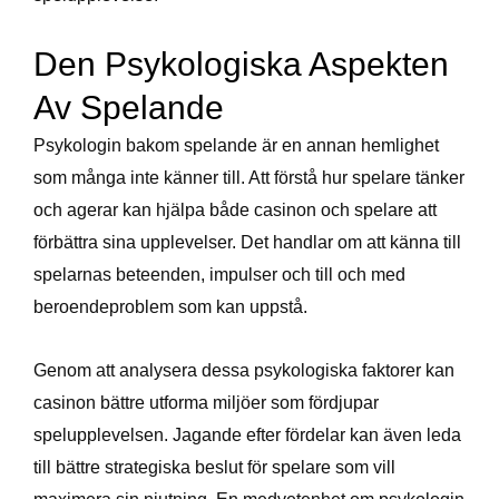
Den Psykologiska Aspekten
Av Spelande
Psykologin bakom spelande är en annan hemlighet
som många inte känner till. Att förstå hur spelare tänker
och agerar kan hjälpa både casinon och spelare att
förbättra sina upplevelser. Det handlar om att känna till
spelarnas beteenden, impulser och till och med
beroendeproblem som kan uppstå.
Genom att analysera dessa psykologiska faktorer kan
casinon bättre utforma miljöer som fördjupar
spelupplevelsen. Jagande efter fördelar kan även leda
till bättre strategiska beslut för spelare som vill