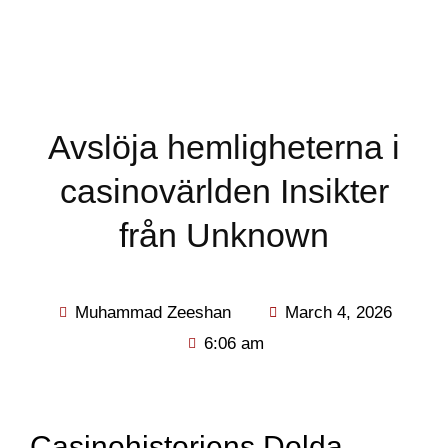
Avslöja hemligheterna i
casinovärlden Insikter
från Unknown
Muhammad Zeeshan
March 4, 2026
6:06 am
Casinohistoriens Dolda