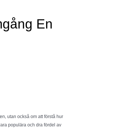
amgång En
en, utan också om att förstå hur
ara populära och dra fördel av