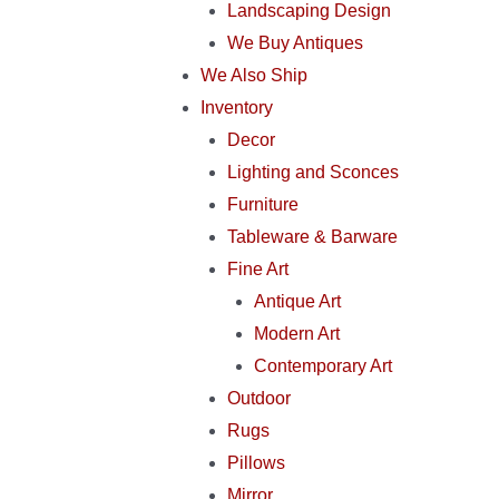
Landscaping Design
We Buy Antiques
We Also Ship
Inventory
Decor
Lighting and Sconces
Furniture
Tableware & Barware
Fine Art
Antique Art
Modern Art
Contemporary Art
Outdoor
Rugs
Pillows
Mirror