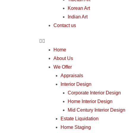
Korean Art
Indian Art
Contact us
Home
About Us
We Offer
Appraisals
Interior Design
Corporate Interior Design
Home Interior Design
Mid Century Interior Design
Estate Liquidation
Home Staging