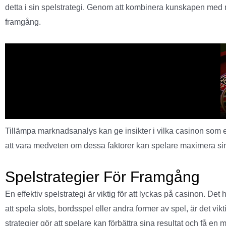
detta i sin spelstrategi. Genom att kombinera kunskapen med
framgång.
Tillämpa marknadsanalys kan ge insikter i vilka casinon som e
att vara medveten om dessa faktorer kan spelare maximera sina
Spelstrategier För Framgång
En effektiv spelstrategi är viktig för att lyckas på casinon. 
att spela slots, bordsspel eller andra former av spel, är det vik
strategier gör att spelare kan förbättra sina resultat och få en 