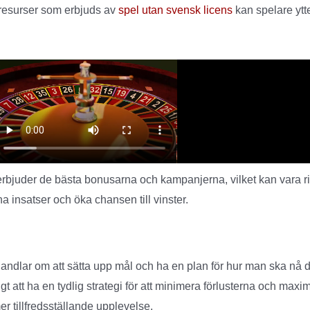
 resurser som erbjuds av
spel utan svensk licens
kan spelare ytte
rbjuder de bästa bonusarna och kampanjerna, vilket kan vara ri
 insatser och öka chansen till vinster.
Det handlar om att sätta upp mål och ha en plan för hur man ska n
tigt att ha en tydlig strategi för att minimera förlusterna och max
mer tillfredsställande upplevelse.