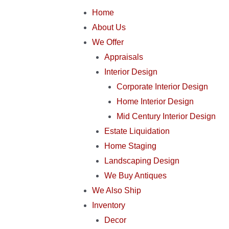
Home
About Us
We Offer
Appraisals
Interior Design
Corporate Interior Design
Home Interior Design
Mid Century Interior Design
Estate Liquidation
Home Staging
Landscaping Design
We Buy Antiques
We Also Ship
Inventory
Decor