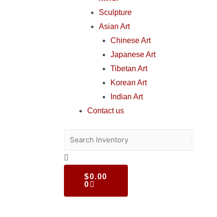
Sculpture
Asian Art
Chinese Art
Japanese Art
Tibetan Art
Korean Art
Indian Art
Contact us
$
0.00
0