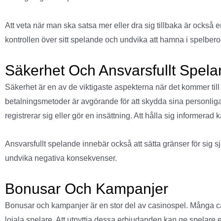
Att veta när man ska satsa mer eller dra sig tillbaka är också 
kontrollen över sitt spelande och undvika att hamna i spelber
Säkerhet Och Ansvarsfullt Spel
Säkerhet är en av de viktigaste aspekterna när det kommer til
betalningsmetoder är avgörande för att skydda sina personliga o
registrerar sig eller gör en insättning. Att hålla sig informera
Ansvarsfullt spelande innebär också att sätta gränser för sig själ
undvika negativa konsekvenser.
Bonusar Och Kampanjer
Bonusar och kampanjer är en stor del av casinospel. Många ca
lojala spelare. Att utnyttja dessa erbjudanden kan ge spelare en