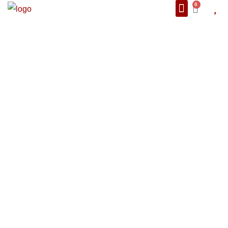
0
About Us
We Also Ship
Contact us