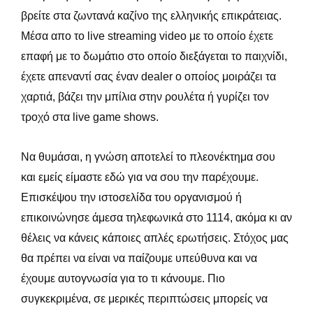
βρείτε στα ζωντανά καζίνο της ελληνικής επικράτειας.
Μέσα απο το live streaming video με το οποίο έχετε
επαφή με το δωμάτιο στο οποίο διεξάγεται το παιχνίδι,
έχετε απεναντί σας έναν dealer ο οποίος μοιράζει τα
χαρτιά, βάζει την μπίλια στην ρουλέτα ή γυρίζει τον
τροχό στα live game shows.
Να θυμάσαι, η γνώση αποτελεί το πλεονέκτημα σου
και εμείς είμαστε εδώ για να σου την παρέχουμε.
Επισκέψου την ιστοσελίδα του οργανισμού ή
επικοινώνησε άμεσα τηλεφωνικά στο 1114, ακόμα κι αν
θέλεις να κάνεις κάποιες απλές ερωτήσεις. Στόχος μας
θα πρέπει να είναι να παίζουμε υπεύθυνα και να
έχουμε αυτογνωσία για το τι κάνουμε. Πιο
συγκεκριμένα, σε μερικές περιπτώσεις μπορείς να