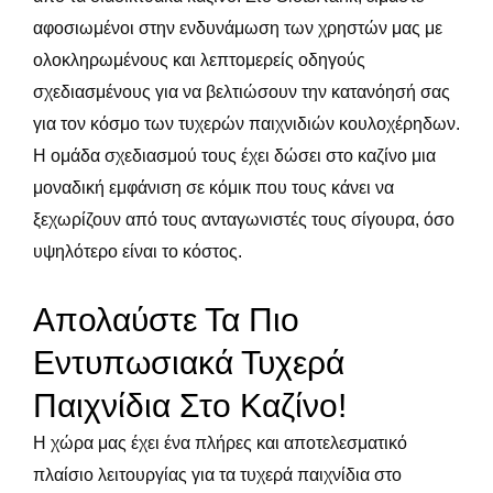
αφοσιωμένοι στην ενδυνάμωση των χρηστών μας με
ολοκληρωμένους και λεπτομερείς οδηγούς
σχεδιασμένους για να βελτιώσουν την κατανόησή σας
για τον κόσμο των τυχερών παιχνιδιών κουλοχέρηδων.
Η ομάδα σχεδιασμού τους έχει δώσει στο καζίνο μια
μοναδική εμφάνιση σε κόμικ που τους κάνει να
ξεχωρίζουν από τους ανταγωνιστές τους σίγουρα, όσο
υψηλότερο είναι το κόστος.
Απολαύστε Τα Πιο
Εντυπωσιακά Τυχερά
Παιχνίδια Στο Καζίνο!
Η χώρα μας έχει ένα πλήρες και αποτελεσματικό
πλαίσιο λειτουργίας για τα τυχερά παιχνίδια στο