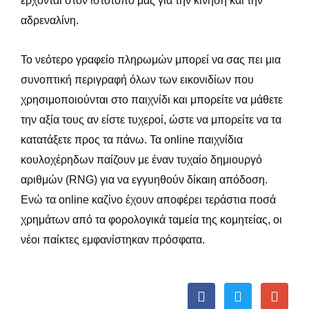
έρχονται στον ιστότοπό μας για την κίνηση και την
αδρεναλίνη.
Το νεότερο γραφείο πληρωμών μπορεί να σας πει μια
συνοπτική περιγραφή όλων των εικονιδίων που
χρησιμοποιούνται στο παιχνίδι και μπορείτε να μάθετε
την αξία τους αν είστε τυχεροί, ώστε να μπορείτε να τα
κατατάξετε προς τα πάνω. Τα online παιχνίδια
κουλοχέρηδων παίζουν με έναν τυχαίο δημιουργό
αριθμών (RNG) για να εγγυηθούν δίκαιη απόδοση.
Ενώ τα online καζίνο έχουν αποφέρει τεράστια ποσά
χρημάτων από τα φορολογικά ταμεία της κομητείας, οι
νέοι παίκτες εμφανίστηκαν πρόσφατα.