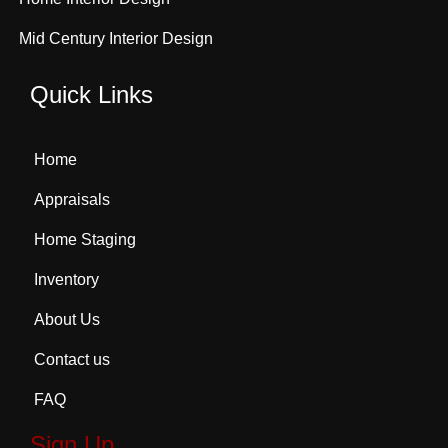
Mid Century Interior Design
Quick Links
Home
Appraisals
Home Staging
Inventory
About Us
Contact us
FAQ
Sign Up