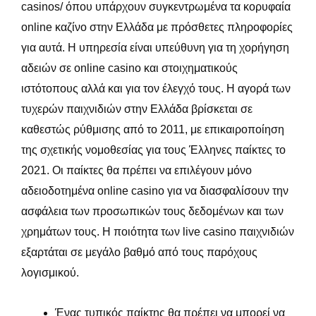
casinos/ όπου υπάρχουν συγκεντρωμένα τα κορυφαία
online καζίνο στην Ελλάδα με πρόσθετες πληροφορίες
για αυτά. Η υπηρεσία είναι υπεύθυνη για τη χορήγηση
αδειών σε online casino και στοιχηματικούς
ιστότοπους αλλά και για τον έλεγχό τους. Η αγορά των
τυχερών παιχνιδιών στην Ελλάδα βρίσκεται σε
καθεστώς ρύθμισης από το 2011, με επικαιροποίηση
της σχετικής νομοθεσίας για τους Έλληνες παίκτες το
2021. Οι παίκτες θα πρέπει να επιλέγουν μόνο
αδειοδοτημένα online casino για να διασφαλίσουν την
ασφάλεια των προσωπικών τους δεδομένων και των
χρημάτων τους. Η ποιότητα των live casino παιχνιδιών
εξαρτάται σε μεγάλο βαθμό από τους παρόχους
λογισμικού.
Ένας τυπικός παίκτης θα πρέπει να μπορεί να