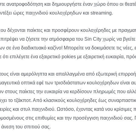
στε ανατροφοδότηση και δημιουργήστε έναν χώρο όπου οι θεατές
αντέξει ώρες παιχνιδιού κουλοχέρηδων και streaming.
 που δέχονται παίκτες και προσφέρουν κουλοχέρηδες με πραγματ
τρέψει να ζήσετε την ατμόσφαιρα του Sin City χωρίς να βγείτε 
σε ένα διαδικτυακό καζίνο! Μπορείτε να δοκιμάσετε τις νέες,
τι επιλέγετε ένα εξαιρετικό pokies με εξαιρετική ευκαιρία, πρ
ους είναι αμερόληπτα και απαλλαγμένα από εξωτερική επιρροή. 
α μαγευτικά οπτικά εφέ των τρισδιάστατων κουλοχέρηδων είναι α
ν στους παίκτες την ευκαιρία να κερδίσουν πληρωμές που αλλά
τύχει το τζάκποτ. Από κλασικούς κουλοχέρηδες έως συναρπαστικ
ρίες και στυλ παιχνιδιού. Ωστόσο, έχοντας κατά νου κρίσιμες πτ
μοσμένους στις επιθυμίες και την προσέγγιση παιχνιδιού σας. 
 άνεση του σπιτιού σας.