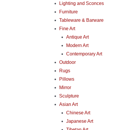
Lighting and Sconces
Furniture
Tableware & Barware
Fine Art
Antique Art
Modern Art
Contemporary Art
Outdoor
Rugs
Pillows
Mirror
Sculpture
Asian Art
Chinese Art
Japanese Art
Tibetan Art