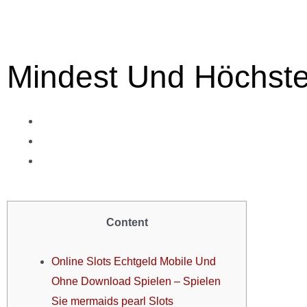
Mindest Und Höchstei
Content
Online Slots Echtgeld Mobile Und
Ohne Download Spielen – Spielen
Sie mermaids pearl Slots