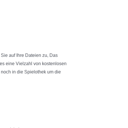
Sie auf Ihre Dateien zu, Das
 es eine Vielzahl von kostenlosen
 noch in die Spielothek um die