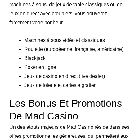
machines à sous, de jeux de table classiques ou de
jeux en direct avec croupiers, vous trouverez
forcément votre bonheur.
Machines à sous vidéo et classiques
Roulette (européenne, française, américaine)
Blackjack
Poker en ligne
Jeux de casino en direct (live dealer)
Jeux de loterie et cartes à gratter
Les Bonus Et Promotions
De Mad Casino
Un des atouts majeurs de Mad Casino réside dans ses
offres promotionnelles généreuses, qui permettent aux