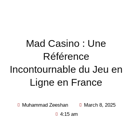
Mad Casino : Une
Référence
Incontournable du Jeu en
Ligne en France
Muhammad Zeeshan
March 8, 2025
4:15 am