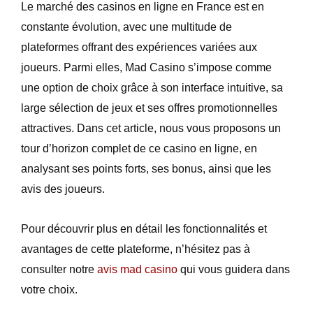
Le marché des casinos en ligne en France est en
constante évolution, avec une multitude de
plateformes offrant des expériences variées aux
joueurs. Parmi elles, Mad Casino s’impose comme
une option de choix grâce à son interface intuitive, sa
large sélection de jeux et ses offres promotionnelles
attractives. Dans cet article, nous vous proposons un
tour d’horizon complet de ce casino en ligne, en
analysant ses points forts, ses bonus, ainsi que les
avis des joueurs.
Pour découvrir plus en détail les fonctionnalités et
avantages de cette plateforme, n’hésitez pas à
consulter notre
avis mad casino
qui vous guidera dans
votre choix.