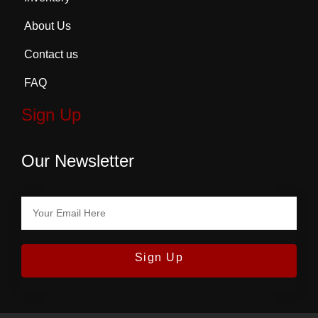
About Us
Contact us
FAQ
Sign Up
Our Newsletter
Sign Up