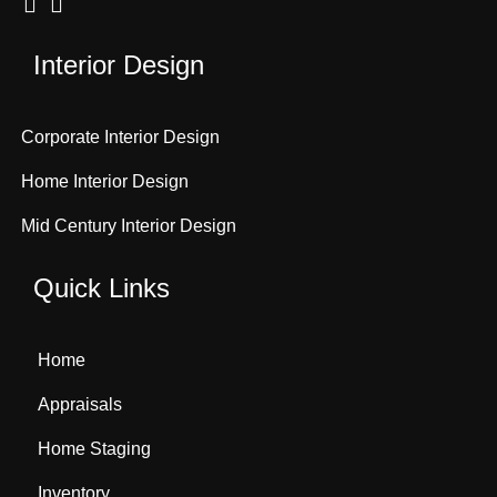
Interior Design
Corporate Interior Design
Home Interior Design
Mid Century Interior Design
Quick Links
Home
Appraisals
Home Staging
Inventory