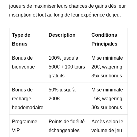
joueurs de maximiser leurs chances de gains dès leur
inscription et tout au long de leur expérience de jeu.
Type de
Description
Conditions
Bonus
Principales
Bonus de
100% jusqu’à
Mise minimale
bienvenue
500€ + 100 tours
20€, wagering
gratuits
35x sur bonus
Bonus de
50% jusqu’à
Mise minimale
recharge
200€
15€, wagering
hebdomadaire
30x sur bonus
Programme
Points de fidélité
Accès selon le
VIP
échangeables
volume de jeu