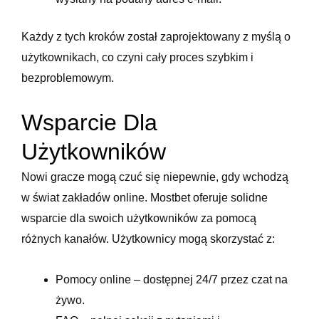
Każdy z tych kroków został zaprojektowany z myślą o
użytkownikach, co czyni cały proces szybkim i
bezproblemowym.
Wsparcie Dla
Użytkowników
Nowi gracze mogą czuć się niepewnie, gdy wchodzą
w świat zakładów online. Mostbet oferuje solidne
wsparcie dla swoich użytkowników za pomocą
różnych kanałów. Użytkownicy mogą skorzystać z:
Pomocy online – dostępnej 24/7 przez czat na
żywo.