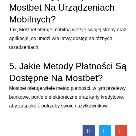
Mostbet Na Urządzeniach
Mobilnych?
Tak, Mostbet oferuje mobilną wersję swojej strony oraz
aplikację, co umożliwia łatwy dostęp na różnych
urządzeniach.
5. Jakie Metody Płatności Są
Dostępne Na Mostbet?
Mostbet oferuje wiele metod płatności, w tym przelewy
bankowe, portfele elektroniczne oraz karty kredytowe,
aby zaspokoić potrzeby swoich użytkowników.