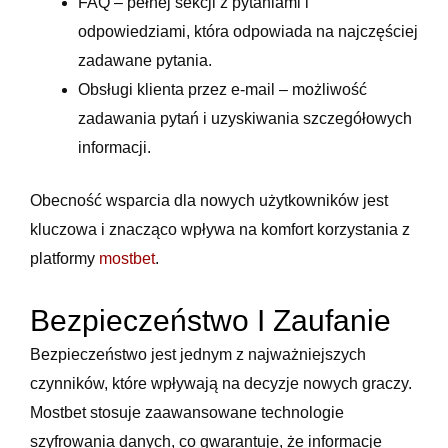
FAQ – pełnej sekcji z pytaniami i
odpowiedziami, która odpowiada na najczęściej
zadawane pytania.
Obsługi klienta przez e-mail – możliwość
zadawania pytań i uzyskiwania szczegółowych
informacji.
Obecność wsparcia dla nowych użytkowników jest
kluczowa i znacząco wpływa na komfort korzystania z
platformy
mostbet
.
Bezpieczeństwo I Zaufanie
Bezpieczeństwo jest jednym z najważniejszych
czynników, które wpływają na decyzje nowych graczy.
Mostbet stosuje zaawansowane technologie
szyfrowania danych, co gwarantuje, że informacje