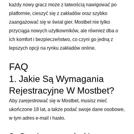
każdy nowy gracz może z łatwością nawigować po
platformie, cieszyć się z zakładów oraz szybko
zaangażować się w świat gier. Mostbet nie tylko
przyciąga nowych użytkowników, ale również dba o
ich komfort i bezpieczeństwo, co czyni go jedną z
lepszych opcji na rynku zakładów online.
FAQ
1. Jakie Są Wymagania
Rejestracyjne W Mostbet?
Aby zarejestrować się w Mostbet, musisz mieć
ukończone 18 lat, a także podać swoje dane osobowe,
w tym adres e-mail i hasło.