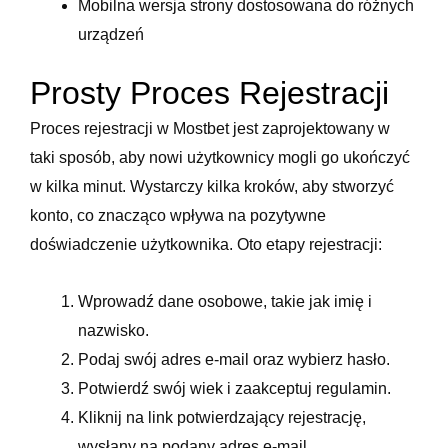
Mobilna wersja strony dostosowana do różnych
urządzeń
Prosty Proces Rejestracji
Proces rejestracji w Mostbet jest zaprojektowany w
taki sposób, aby nowi użytkownicy mogli go ukończyć
w kilka minut. Wystarczy kilka kroków, aby stworzyć
konto, co znacząco wpływa na pozytywne
doświadczenie użytkownika. Oto etapy rejestracji:
Wprowadź dane osobowe, takie jak imię i
nazwisko.
Podaj swój adres e-mail oraz wybierz hasło.
Potwierdź swój wiek i zaakceptuj regulamin.
Kliknij na link potwierdzający rejestrację,
wysłany na podany adres e-mail.