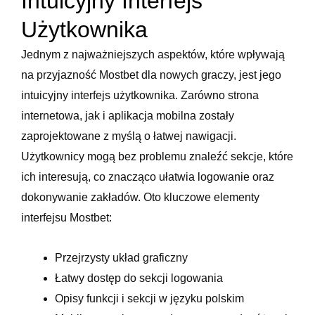
Intuicyjny Interfejs
Użytkownika
Jednym z najważniejszych aspektów, które wpływają
na przyjazność Mostbet dla nowych graczy, jest jego
intuicyjny interfejs użytkownika. Zarówno strona
internetowa, jak i aplikacja mobilna zostały
zaprojektowane z myślą o łatwej nawigacji.
Użytkownicy mogą bez problemu znaleźć sekcje, które
ich interesują, co znacząco ułatwia logowanie oraz
dokonywanie zakładów. Oto kluczowe elementy
interfejsu Mostbet:
Przejrzysty układ graficzny
Łatwy dostęp do sekcji logowania
Opisy funkcji i sekcji w języku polskim