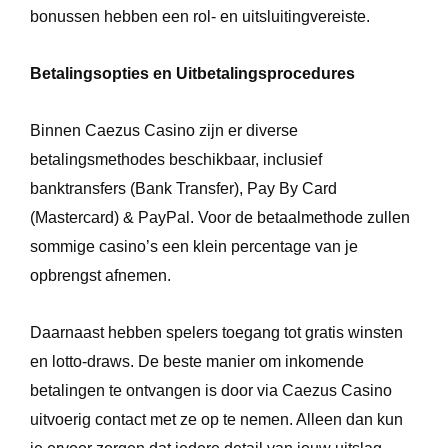
bonussen hebben een rol- en uitsluitingvereiste.
Betalingsopties en Uitbetalingsprocedures
Binnen Caezus Casino zijn er diverse
betalingsmethodes beschikbaar, inclusief
banktransfers (Bank Transfer), Pay By Card
(Mastercard) & PayPal. Voor de betaalmethode zullen
sommige casino’s een klein percentage van je
opbrengst afnemen.
Daarnaast hebben spelers toegang tot gratis winsten
en lotto-draws. De beste manier om inkomende
betalingen te ontvangen is door via Caezus Casino
uitvoerig contact met ze op te nemen. Alleen dan kun