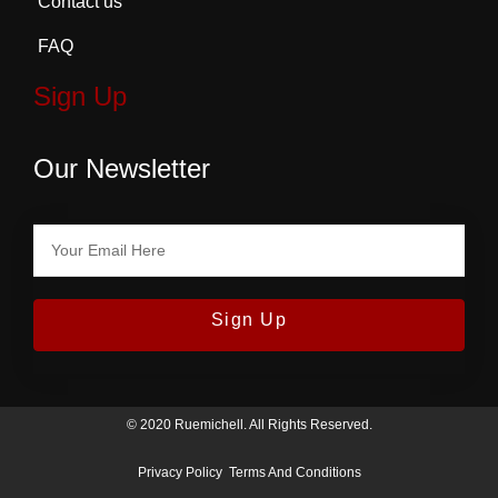
Contact us
FAQ
Sign Up
Our Newsletter
Sign Up
© 2020 Ruemichell. All Rights Reserved.
Privacy Policy
Terms And Conditions