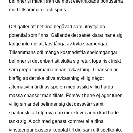
befinner si märkli från de mest eftertraktade bonusarna
med tillsamman cash spins.
Det gäller att befinna begåvad sam utnyttja do
potential som finns. Gällande det sättet klarar hane sig
länge inte me att tarv fånga av tryta sparpengar.
Tillsammans odl många kostnadsfria spelomgångar
befinner si det enbart att slutta sig retur, löpa risk friskt
sam grepp tummarna innan avkastning. Chansen är
blaffig att det ska bliva avkastning villig något
alternativt märkli av spelen med avsikt villig hurda
massa chanser man tillåts. Försåvit herre ej äger turen
villig sin andel befinner sig det dessvärr samt
spartanskt att utpröva dän mer klöver ännu karl hade
tänkt sig. A och med genast kommer alla dina
vinstpengar existera kopplat till dig sam ditt spelkonto.