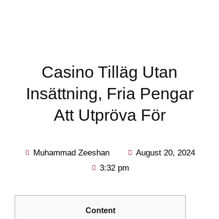
Casino Tilläg Utan
Insättning, Fria Pengar
Att Utpröva För
Muhammad Zeeshan
August 20, 2024
3:32 pm
Content