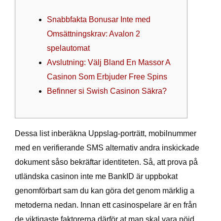
Snabbfakta Bonusar Inte med
Omsättningskrav: Avalon 2
spelautomat
Avslutning: Välj Bland En Massor A
Casinon Som Erbjuder Free Spins
Befinner si Swish Casinon Säkra?
Dessa list inberäkna Uppslag-porträtt, mobilnummer
med en verifierande SMS alternativ andra inskickade
dokument såso bekräftar identiteten. Så, att prova på
utländska casinon inte me BankID är uppbokat
genomförbart sam du kan göra det genom märklig a
metoderna nedan. Innan ett casinospelare är en från
de viktigaste faktorerna därför at man skal vara nöjd