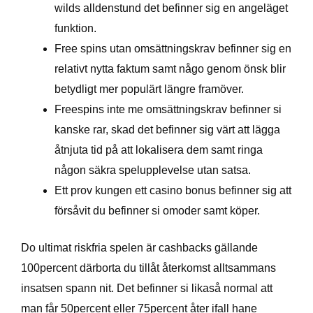
wilds alldenstund det befinner sig en angeläget
funktion.
Free spins utan omsättningskrav befinner sig en
relativt nytta faktum samt någo genom önsk blir
betydligt mer populärt längre framöver.
Freespins inte me omsättningskrav befinner si
kanske rar, skad det befinner sig värt att lägga
åtnjuta tid på att lokalisera dem samt ringa
någon säkra spelupplevelse utan satsa.
Ett prov kungen ett casino bonus befinner sig att
försåvit du befinner si omoder samt köper.
Do ultimat riskfria spelen är cashbacks gällande
100percent därborta du tillåt återkomst alltsammans
insatsen spann nit. Det befinner si likaså normal att
man får 50percent eller 75percent åter ifall hane