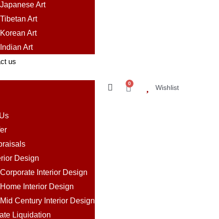
Japanese Art
Tibetan Art
Korean Art
Indian Art
ct us
0
Wishlist
 Us
er
raisals
erior Design
Corporate Interior Design
Home Interior Design
Mid Century Interior Design
ate Liquidation