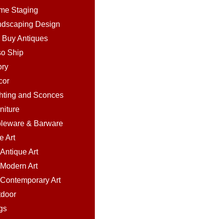
me Staging
ndscaping Design
 Buy Antiques
so Ship
ory
cor
hting and Sconces
niture
bleware & Barware
e Art
Antique Art
Modern Art
Contemporary Art
tdoor
gs