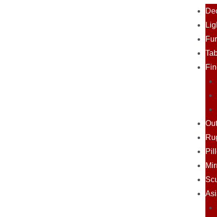
De
Lig
Fur
Ta
Fin
Ou
Ru
Pil
Mir
Scu
Asi