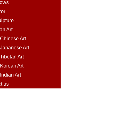
lows
ror
lpture
an Art
Chinese Art
Japanese Art
Tibetan Art
Korean Art
Indian Art
t us